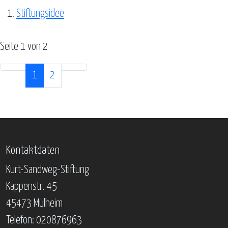
Stiftungsidee
Seite 1 von 2
1
2
Kontaktdaten
Kurt-Sandweg-Stiftung
Kappenstr. 45
45473 Mülheim
Telefon: 020876963