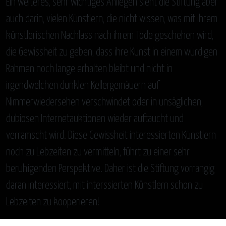
Ein weiteres, sehr wichtiges Anliegen sieht die Stiftung aber
auch darin, vielen Künstlern, die nicht wissen, was mit ihrem
künstlerischen Nachlass nach ihrem Tode geschehen wird,
die Gewissheit zu geben, dass ihre Kunst in einem würdigen
Rahmen noch lange erhalten bleibt und nicht in
irgendwelchen dunklen Kellergemäuern auf
Nimmerwiedersehen verschwindet oder in unsäglichen,
dubiosen Internetauktionen wieder auftaucht und
verramscht wird. Diese Gewissheit interessierten Künstlern
noch zu Lebzeiten zu vermitteln, führt zu einer sehr
beruhigenden Perspektive. Daher ist die Stiftung vorrangig
daran interessiert, mit interssierten Künstlern schon zu
Lebzeiten zu kooperieren!