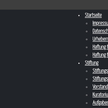
Startseite
Impress
Datensc
Urheberr
Haftung f
Haftung f
Stiftung
Stiftung
Stiftung
Vorstand
Kuratori
Aufgaben