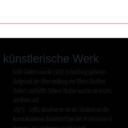
s künstlerische Werk
Edith Oellers wurde 1957 in Duisburg geboren.
Aufgrund der Übersiedlung der Eltern Günther
Oellers und Edith Oellers-Teuber wuchs sie in Linz
am Rhein auf.
1975 - 1981 absolvierte sie ein Studium an der
Kunstakademie Düsseldorf bei den Professoren G.