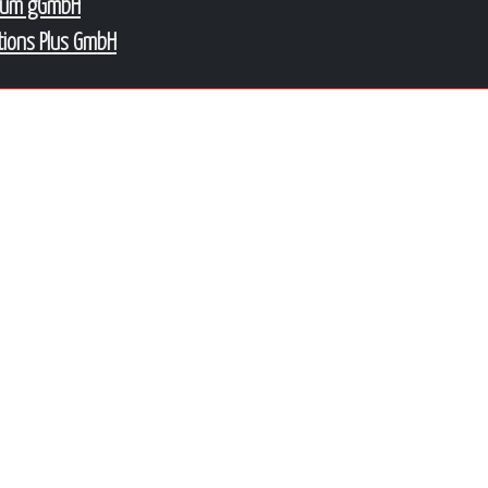
num gGmbH
tions Plus GmbH