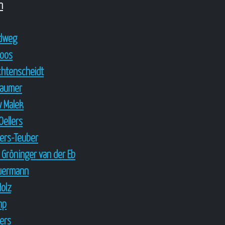
n
ndweg
Loos
ichtenscheidt
Laumer
w Malek
Oellers
lers-Teuber
 Gröninger van der Eb
euermann
Holz
mp
lers