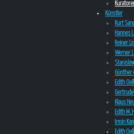
Kuratore
Künstler
Kurt Sa
Hannes 
Reiner L
Werner 
Stanisla
Günther 
Edith Oel
Gertrude
Klaus H
Edith M. 
Irmin Ka
Edith Oel