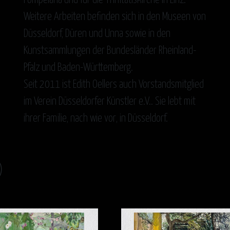
Pompeiana und für die Trinitatiskirche in Linz.
Weitere Arbeiten befinden sich in den Museen von
Düsseldorf, Düren und Unna sowie in den
Kunstsammlungen der Bundesländer Rheinland-
Pfalz und Baden-Württemberg.
Seit 2011 ist Edith Oellers auch Vorstandsmitglied
im Verein Düsseldorfer Künstler e.V.. Sie lebt mit
ihrer Familie, nach wie vor, in Düsseldorf.
)