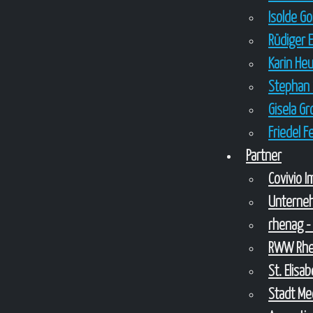
Isolde G
Rüdiger 
Karin He
Stephan 
Gisela G
Friedel 
Partner
Covivio 
Unterne
rhenag -
RWW Rhei
St. Elis
Stadt Me