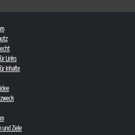
um
hutz
echt
ür Links
ür Inhalte
sidee
szweck
um
 und Ziele