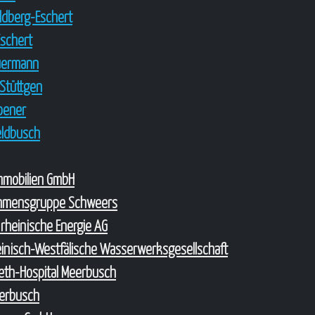
oldberg-Eschert
Eschert
uermann
Stüttgen
roener
Feldbusch
Immobilien GmbH
hmensgruppe Schweers
 rheinische Energie AG
nisch-Westfälische Wasserwerksgesellschaft
abeth-Hospital Meerbusch
erbusch