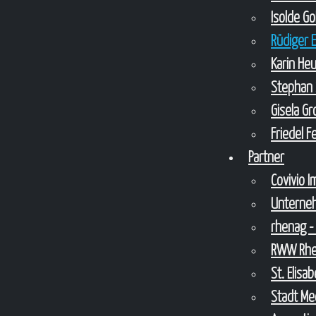
Isolde G
Rüdiger 
Karin He
Stephan 
Gisela G
Friedel 
Partner
Covivio 
Unterne
rhenag -
RWW Rhei
St. Elis
Stadt Me