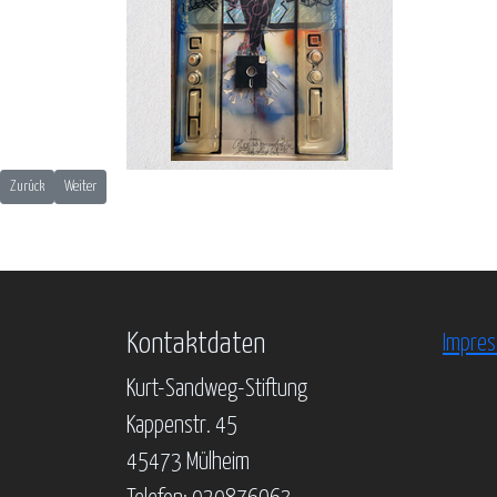
Vorheriger Beitrag: Isolde Goldberg-Eschert - Das künstlerisches Werk
Nächster Beitrag: Irmin Kamp - Das künstlerische Werk
Zurück
Weiter
Kontaktdaten
Impre
Kurt-Sandweg-Stiftung
Kappenstr. 45
45473 Mülheim