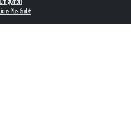
num gGmbH
tions Plus GmbH