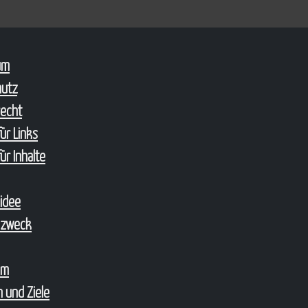
um
hutz
echt
ür Links
ür Inhalte
sidee
szweck
um
 und Ziele