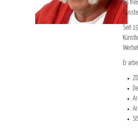
als fr
Ausste
Seit 1
Künstl
Werbeb
Er arbe
ZD
De
Ar
Ar
SI