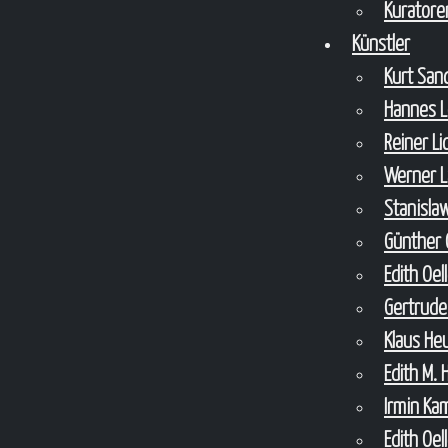
Kuratore
Künstler
Kurt Sa
Hannes 
Reiner L
Werner 
Stanisla
Günther 
Edith Oel
Gertrude
Klaus H
Edith M. 
Irmin Ka
Edith Oel