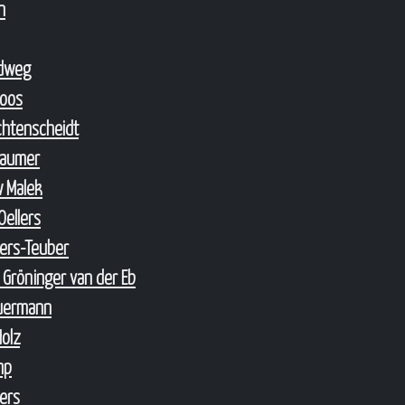
n
ndweg
Loos
ichtenscheidt
Laumer
w Malek
Oellers
lers-Teuber
 Gröninger van der Eb
euermann
Holz
mp
lers