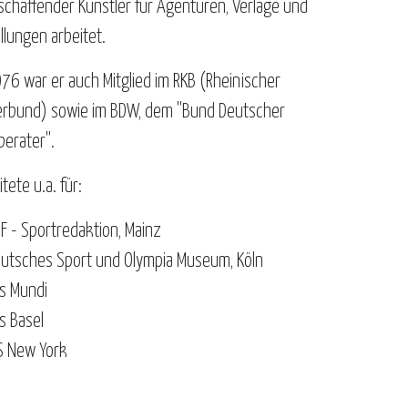
eischaffender Künstler für Agenturen, Verlage und
llungen arbeitet.
976 war er auch Mitglied im RKB (Rheinischer
erbund) sowie im BDW, dem "Bund Deutscher
erater".
itete u.a. für:
F - Sportredaktion, Mainz
utsches Sport und Olympia Museum, Köln
s Mundi
s Basel
S New York