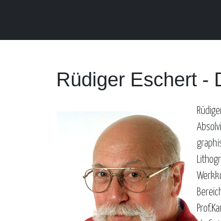
Rüdiger Eschert - 
Rüdige
Absolvi
graphi
Lithog
Werkku
Bereich
Prof.Ka