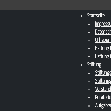
Startseite
Impress
Datensc
Urheberr
Haftung f
Haftung f
Stiftung
Stiftung
Stiftung
Vorstand
Kuratori
Aufgaben