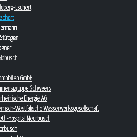
oldberg-Eschert
Eschert
uermann
Stüttgen
roener
Feldbusch
Immobilien GmbH
hmensgruppe Schweers
 rheinische Energie AG
nisch-Westfälische Wasserwerksgesellschaft
abeth-Hospital Meerbusch
erbusch