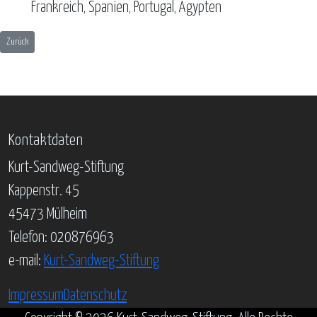
Frankreich, Spanien, Portugal, Ägypten
Vorheriger Beitrag: Hannes Loos
Zurück
Kontaktdaten
Kurt-Sandweg-Stiftung
Kappenstr. 45
45473 Mülheim
Telefon: 020876963
e-mail:
Kurt-Sandweg-Stiftung
Impressum
Datenschutz