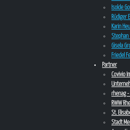
Isolde G
Rüdiger 
Karin He
Stephan 
Gisela G
Friedel 
Partner
Covivio 
Unterne
rhenag -
RWW Rhei
St. Elis
Stadt Me