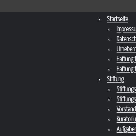
Startseite
Impress
Datensc
Urheberr
Haftung f
Haftung f
Stiftung
Stiftung
Stiftung
Vorstand
Kuratori
Aufgaben