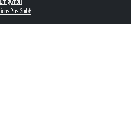
num gGmbH
tions Plus GmbH