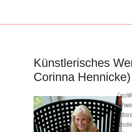
Künstlerisches We
Corinna Hennicke)
CocoW 
schwed
gebore
absolvi