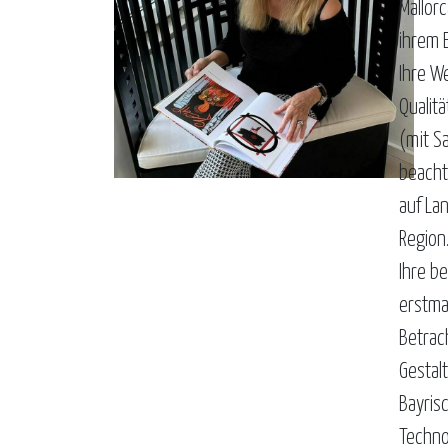
Mallor
ihrem 
Ihre W
Qualit
(mit S
beachtl
auf La
Region
Ihre b
erstma
Betrac
Gestal
Bayris
Techno