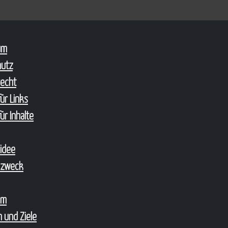
um
hutz
echt
ür Links
ür Inhalte
sidee
szweck
um
 und Ziele