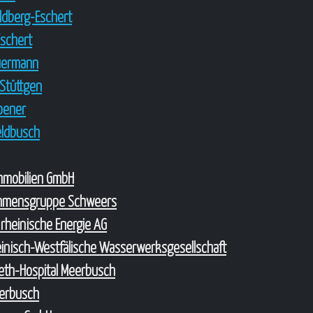
oldberg-Eschert
Eschert
uermann
Stüttgen
roener
Feldbusch
Immobilien GmbH
hmensgruppe Schweers
 rheinische Energie AG
nisch-Westfälische Wasserwerksgesellschaft
abeth-Hospital Meerbusch
erbusch