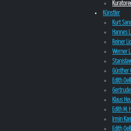
Kuratore
Künstler
Kurt Sa
Hannes 
Reiner L
Werner 
Stanisla
Günther 
Edith Oel
Gertrude
Klaus H
Edith M. 
Irmin Ka
Edith Oel