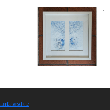
<
ssum
Datenschutz