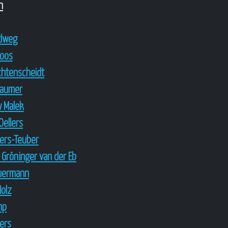
n
ndweg
Loos
ichtenscheidt
Laumer
w Malek
Oellers
lers-Teuber
 Gröninger van der Eb
euermann
Holz
mp
lers